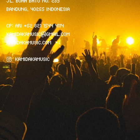
Jl. Buah Batu no. 239
Bandung, 40265 Indonesia
CP: ARI +62 821 1544 4114
kamidakamusic@gmail.com
kamidakamusic.com
kamidakamusic